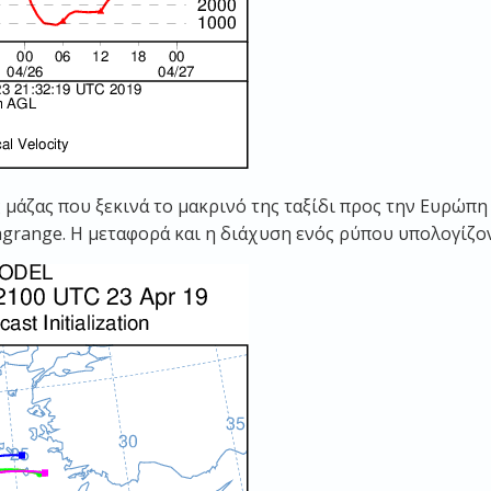
άζας που ξεκινά το μακρινό της ταξίδι προς την Ευρώπη .
agrange. Η μεταφορά και η διάχυση ενός ρύπου υπολογίζον