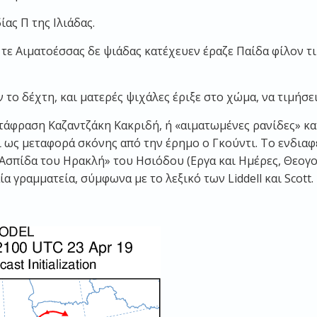
ίας Π της Ιλιάδας.
 τε Αιματοέσσας δε ψιάδας κατέχευεν έραζε Παίδα φίλον τ
 το δέχτη, και ματερές ψιχάλες έριξε στο χώμα, να τιμήσει
μετάφραση Καζαντζάκη Κακριδή, ή «αιματωμένες ρανίδες» κ
 ως μεταφορά σκόνης από την έρημο ο Γκούντι. Το ενδιαφέ
Ασπίδα του Ηρακλή» του Ησιόδου (Εργα και Ημέρες, Θεογονί
α γραμματεία, σύμφωνα με το λεξικό των Liddell και Scott.